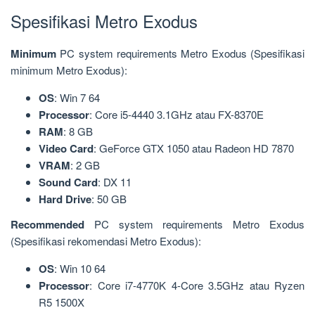
Spesifikasi Metro Exodus
Minimum
PC system requirements Metro Exodus (Spesifikasi
minimum Metro Exodus):
OS
: Win 7 64
Processor
: Core i5-4440 3.1GHz atau FX-8370E
RAM
: 8 GB
Video
Card
: GeForce GTX 1050 atau Radeon HD 7870
VRAM
: 2 GB
Sound
Card
: DX 11
Hard
Drive
: 50 GB
Recommended
PC system requirements Metro Exodus
(Spesifikasi rekomendasi Metro Exodus):
OS
: Win 10 64
Processor
: Core i7-4770K 4-Core 3.5GHz atau Ryzen
R5 1500X