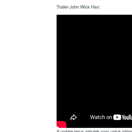
Trailer John Wick Hex:
# update terus arhutek.com untuk infor