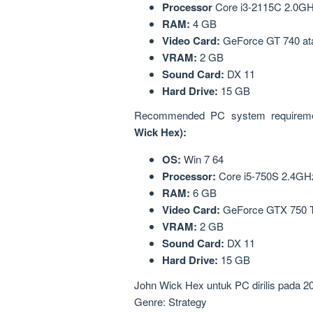
Processor
Core i3-2115C 2.0GHz
RAM:
4 GB
Video Card:
GeForce GT 740 at
VRAM:
2 GB
Sound
Card:
DX 11
Hard Drive:
15 GB
Recommended PC system requirem
Wick
Hex):
OS:
Win 7 64
Processor:
Core i5-750S 2.4GHz
RAM:
6 GB
Video Card:
GeForce GTX 750 T
VRAM:
2 GB
Sound Card:
DX 11
Hard Drive:
15 GB
John Wick Hex untuk PC dirilis pada 2
Genre: Strategy