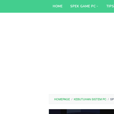
Skip
HOME
SPEK GAME PC
TIP
to
content
HOMEPAGE
/
KEBUTUHAN SISTEM PC
/
SP