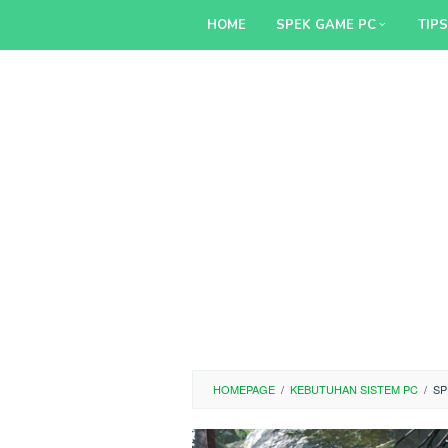
Skip
HOME
SPEK GAME PC
TIP
to
content
HOMEPAGE
/
KEBUTUHAN SISTEM PC
/
SP