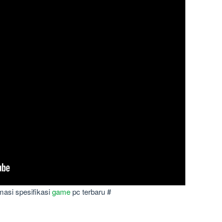
masi spesifikasi
game
pc terbaru #