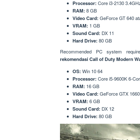
Processor:
Core i3-2130 3.4GHz
RAM:
8 GB
Video Card:
GeForce GT 640 a
VRAM:
1 GB
Sound Card:
DX 11
Hard Drive:
80 GB
Recommended PC system requir
rekomendasi Call of Duty Modern Wa
OS:
Win 10 64
Processor:
Core i5-9600K 6-Co
RAM:
16 GB
Video Card:
GeForce GTX 1660 
VRAM:
6 GB
Sound Card:
DX 12
Hard Drive:
80 GB