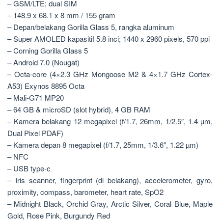
– GSM/LTE; dual SIM
– 148.9 x 68.1 x 8 mm / 155 gram
– Depan/belakang Gorilla Glass 5, rangka aluminum
– Super AMOLED kapasitif 5.8 inci; 1440 x 2960 pixels, 570 ppi
– Corning Gorilla Glass 5
– Android 7.0 (Nougat)
– Octa-core (4×2.3 GHz Mongoose M2 & 4×1.7 GHz Cortex-
A53) Exynos 8895 Octa
– Mali-G71 MP20
– 64 GB & microSD (slot hybrid), 4 GB RAM
– Kamera belakang 12 megapixel (f/1.7, 26mm, 1/2.5″, 1.4 µm,
Dual Pixel PDAF)
– Kamera depan 8 megapixel (f/1.7, 25mm, 1/3.6″, 1.22 µm)
– NFC
– USB type-c
– Iris scanner, fingerprint (di belakang), accelerometer, gyro,
proximity, compass, barometer, heart rate, SpO2
– Midnight Black, Orchid Gray, Arctic Silver, Coral Blue, Maple
Gold, Rose Pink, Burgundy Red