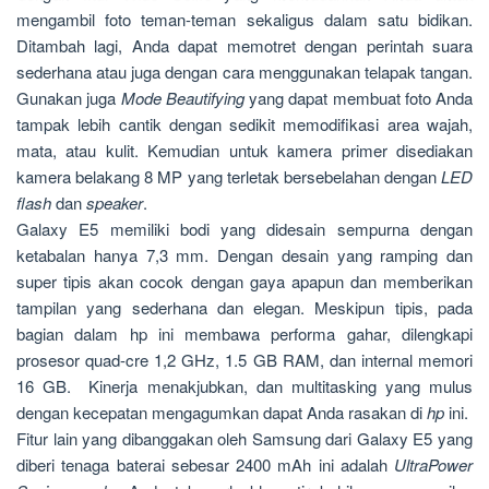
mengambil foto teman-teman sekaligus dalam satu bidikan.
Ditambah lagi, Anda dapat memotret dengan perintah suara
sederhana atau juga dengan cara menggunakan telapak tangan.
Gunakan juga
Mode
Beautifying
yang dapat membuat foto Anda
tampak lebih cantik dengan sedikit memodifikasi area wajah,
mata, atau kulit. Kemudian untuk kamera primer disediakan
kamera belakang 8 MP yang terletak bersebelahan dengan
LED
flash
dan
speaker
.
Galaxy E5 memiliki bodi yang didesain sempurna dengan
ketabalan hanya 7,3 mm. Dengan desain yang ramping dan
super tipis akan cocok dengan gaya apapun dan memberikan
tampilan yang sederhana dan elegan. Meskipun tipis, pada
bagian dalam hp ini membawa performa gahar, dilengkapi
prosesor quad-cre 1,2 GHz, 1.5 GB RAM, dan internal memori
16 GB. Kinerja menakjubkan, dan multitasking yang mulus
dengan kecepatan mengagumkan dapat Anda rasakan di
hp
ini.
Fitur lain yang dibanggakan oleh Samsung dari Galaxy E5 yang
diberi tenaga baterai sebesar 2400 mAh ini adalah
UltraPower