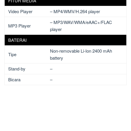
FITUR MEDIA
Video Player
– MP4/WMV/H.264 player
– MP3/WAV/WMA/eAAC+/FLAC
MP3 Player
player
BATERAI
Non-removable Li-Ion 2400 mAh
Tipe
battery
Stand-by
–
Bicara
–