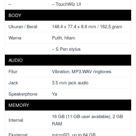
–
– TouchWiz UI
BODY
Ukuran / Berat
148.4 x 77.4 x 8.6 mm / 162,5 gram
Warna
Putih, hitam
– S Pen stylus
AUDIO
Fitur
Vibration; MP3,WAV ringtones
Jack
3.5 mm jack audio
Speakerphone
Ya
MEMORY
16 GB (11 GB user available), 2 GB
Internal
RAM
Eksternal
microSD, up to 64 GB