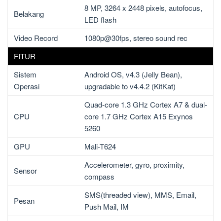
8 MP, 3264 x 2448 pixels, autofocus,
Belakang
LED flash
Video Record
1080p@30fps, stereo sound rec
FITUR
Sistem
Android OS, v4.3 (Jelly Bean),
Operasi
upgradable to v4.4.2 (KitKat)
Quad-core 1.3 GHz Cortex A7 & dual-
CPU
core 1.7 GHz Cortex A15 Exynos
5260
GPU
Mali-T624
Accelerometer, gyro, proximity,
Sensor
compass
SMS(threaded view), MMS, Email,
Pesan
Push Mail, IM