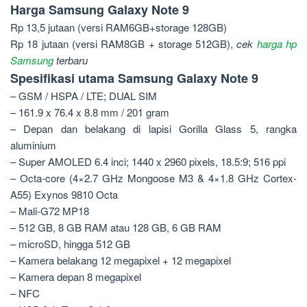
Harga Samsung Galaxy Note 9
Rp 13,5 jutaan (versi RAM6GB+storage 128GB)
Rp 18 jutaan (versi RAM8GB + storage 512GB),
cek
harga hp
Samsung
terbaru
Spesifikasi utama Samsung Galaxy Note 9
– GSM / HSPA / LTE; DUAL SIM
– 161.9 x 76.4 x 8.8 mm / 201 gram
– Depan dan belakang di lapisi Gorilla Glass 5, rangka
aluminium
– Super AMOLED 6.4 inci; 1440 x 2960 pixels, 18.5:9; 516 ppi
– Octa-core (4×2.7 GHz Mongoose M3 & 4×1.8 GHz Cortex-
A55) Exynos 9810 Octa
– Mali-G72 MP18
– 512 GB, 8 GB RAM atau 128 GB, 6 GB RAM
– microSD, hingga 512 GB
– Kamera belakang 12 megapixel + 12 megapixel
– Kamera depan 8 megapixel
– NFC