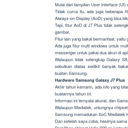
Mulai dari tampilan User Interface (U
Tidak cuma itu, ada juga beberapa f
Always-on-Display (AoD) yang bisa bikin
Tapi, fitur AoD di J7 Plus tidak selen
gambar.
Fitur lain yang bakal bermanfaat, yaitu
Ada juga fitur multi windows untuk mult
messenger untuk pakai dua akun di ap
Walaupun tidak selengkap Galaxy S8, 
sebutkan diatas sedikit banyak bak
buatan Samsung.
Hardware Samsung Galaxy J7 Plus
Akhir tahun kemarin, ada info yang bi
buatannya tahun ini.
Informasi ini ternyata akurat, dan Sam
Walaupun Mediatek, untungnya chipset 
Samsung memadukan SoC Mediatek He
Dan setelah saya coba, hasilnya sama
Pemilihan chipset Helio P20 ini justru b