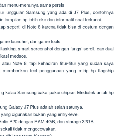
I) dan menu-menunya sama persis.
itur unggulan Samsung yang ada di J7 Plus, contohnya
 tampilan hp lebih oke dan informatif saat terkunci.
gkap seperti di Note 8 karena tidak bisa di costum dengan
 game launcher, dan game tools.
itasking, smart screenshot dengan fungsi scroll, dan dual
likasi medsos.
atau Note 8, tapi kehadiran fitur-fitur yang sudah saya
al memberikan feel penggunaan yang mirip hp flagship
lang kalau Samsung bakal pakai chipset Mediatek untuk hp
sung Galaxy J7 Plus adalah salah satunya.
yang digunakan bukan yang entry-level.
lio P20 dengan RAM 4GB, dan storage 32GB.
 sekali tidak mengecewakan.
isa dibilang tepat. Kenapa?