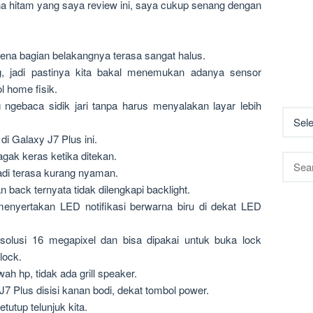
 hitam yang saya review ini, saya cukup senang dengan
.
arena bagian belakangnya terasa sangat halus.
 jadi pastinya kita bakal menemukan adanya sensor
l home fisik.
ngebaca sidik jari tanpa harus menyalakan layar lebih
di Galaxy J7 Plus ini.
gak keras ketika ditekan.
Searc
jadi terasa kurang nyaman.
for:
n back ternyata tidak dilengkapi backlight.
enyertakan LED notifikasi berwarna biru di dekat LED
solusi 16 megapixel dan bisa dipakai untuk buka lock
lock.
h hp, tidak ada grill speaker.
Plus disisi kanan bodi, dekat tombol power.
etutup telunjuk kita.