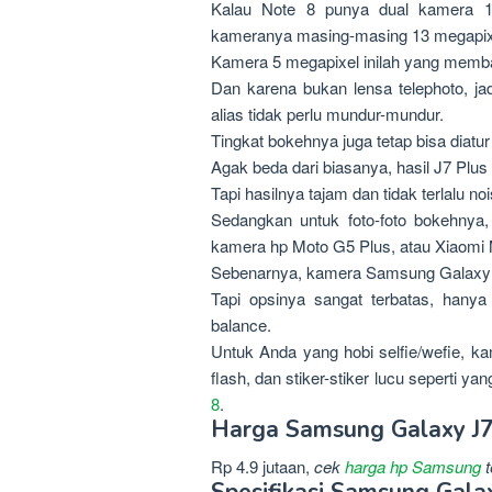
Kalau Note 8 punya dual kamera 12
kameranya masing-masing 13 megapixe
Kamera 5 megapixel inilah yang memba
Dan karena bukan lensa telephoto, jadi
alias tidak perlu mundur-mundur.
Tingkat bokehnya juga tetap bisa diat
Agak beda dari biasanya, hasil J7 Plus
Tapi hasilnya tajam dan tidak terlalu noi
Sedangkan untuk foto-foto bokehnya,
kamera hp Moto G5 Plus, atau Xiaomi 
Sebenarnya, kamera Samsung Galaxy J
Tapi opsinya sangat terbatas, hany
balance.
Untuk Anda yang hobi selfie/wefie, k
flash, dan stiker-stiker lucu seperti ya
8
.
Harga Samsung Galaxy J7
Rp 4.9 jutaan,
cek
harga hp Samsung
t