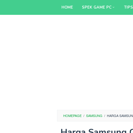
Skip
HOME
SPEK GAME PC
TIP
to
content
HOMEPAGE
/
SAMSUNG
/
HARGA SAMSUNG
Harga Samsung G