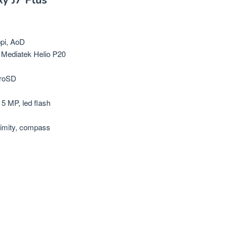
y J7 Plus
pi, AoD
 Mediatek Helio P20
croSD
5 MP, led flash
oximity, compass