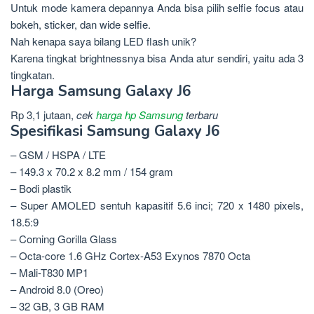
Untuk mode kamera depannya Anda bisa pilih selfie focus atau
bokeh, sticker, dan wide selfie.
Nah kenapa saya bilang LED flash unik?
Karena tingkat brightnessnya bisa Anda atur sendiri, yaitu ada 3
tingkatan.
Harga Samsung Galaxy J6
Rp 3,1 jutaan,
cek
harga hp Samsung
terbaru
Spesifikasi Samsung Galaxy J6
– GSM / HSPA / LTE
– 149.3 x 70.2 x 8.2 mm / 154 gram
– Bodi plastik
– Super AMOLED sentuh kapasitif 5.6 inci; 720 x 1480 pixels,
18.5:9
– Corning Gorilla Glass
– Octa-core 1.6 GHz Cortex-A53 Exynos 7870 Octa
– Mali-T830 MP1
– Android 8.0 (Oreo)
– 32 GB, 3 GB RAM