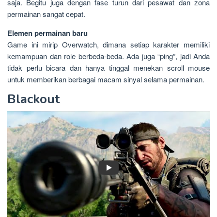
saja. Begitu juga dengan fase turun dari pesawat dan zona
permainan sangat cepat.
Elemen permainan baru
Game ini mirip Overwatch, dimana setiap karakter memiliki
kemampuan dan role berbeda-beda. Ada juga “ping”, jadi Anda
tidak perlu bicara dan hanya tinggal menekan scroll mouse
untuk memberikan berbagai macam sinyal selama permainan.
Blackout