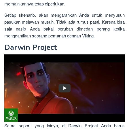
memainkannya tetap diperlukan.
Setiap skenario, akan mengarahkan Anda untuk menyusun
pasukan melawan musuh. Tidak ada rumus pasti. Karena bisa
saja nasib Anda bakal berubah dimedan perang ketika
menggantikan seorang pemanah dengan Viking.
Darwin Project
Sama seperti yang lainya, di Darwin Project Anda harus