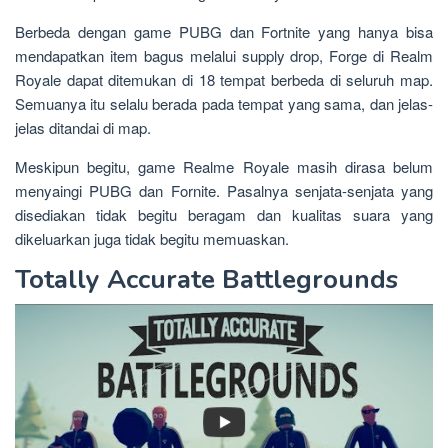
Berbeda dengan game PUBG dan Fortnite yang hanya bisa
mendapatkan item bagus melalui supply drop, Forge di Realm
Royale dapat ditemukan di 18 tempat berbeda di seluruh map.
Semuanya itu selalu berada pada tempat yang sama, dan jelas-
jelas ditandai di map.
Meskipun begitu, game Realme Royale masih dirasa belum
menyaingi PUBG dan Fornite. Pasalnya senjata-senjata yang
disediakan tidak begitu beragam dan kualitas suara yang
dikeluarkan juga tidak begitu memuaskan.
Totally Accurate Battlegrounds