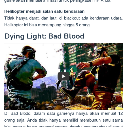
Helikopter menjadi salah satu kendaraan
Tidak hanya darat, dan laut, di blackout ada kendaraan udara.
Helikopter ini bisa menampung hingga 5 orang
Dying Light: Bad Blood
DI Bad Blodd, dalam satu gamenya hanya akan memuat 12
orang saja. Anda tidak hanya memiliki membunuh satu sama
lain, namun harus mencari sampel darah yang tersebar di sudut