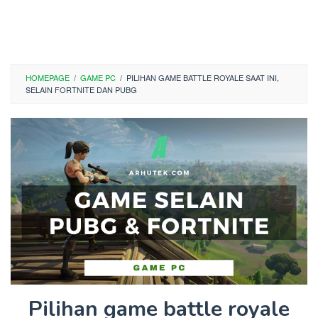
HOMEPAGE
/
GAME PC
/
PILIHAN GAME BATTLE ROYALE SAAT INI,
SELAIN FORTNITE DAN PUBG
Pilihan game battle royale