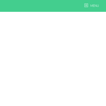
Skip
MENU
to
content