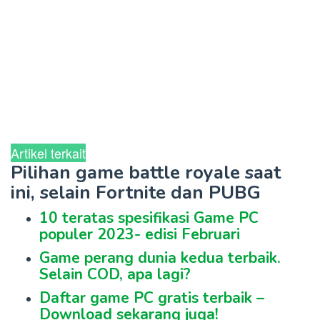
Artikel terkait
Pilihan game battle royale saat
ini, selain Fortnite dan PUBG
10 teratas spesifikasi Game PC
populer 2023- edisi Februari
Game perang dunia kedua terbaik.
Selain COD, apa lagi?
Daftar game PC gratis terbaik –
Download sekarang juga!