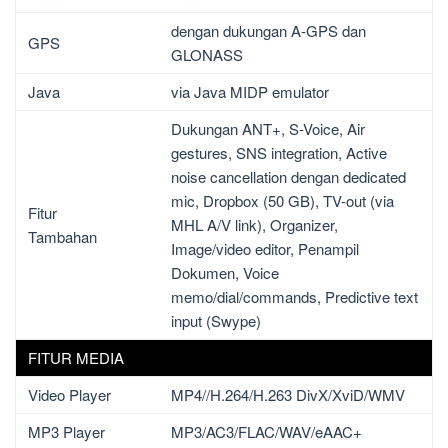
dengan dukungan A-GPS dan
GPS
GLONASS
Java
via Java MIDP emulator
Dukungan ANT+, S-Voice, Air
gestures, SNS integration, Active
noise cancellation dengan dedicated
mic, Dropbox (50 GB), TV-out (via
Fitur
MHL A/V link), Organizer,
Tambahan
Image/video editor, Penampil
Dokumen, Voice
memo/dial/commands, Predictive text
input (Swype)
FITUR MEDIA
Video Player
MP4//H.264/H.263 DivX/XviD/WMV
MP3 Player
MP3/AC3/FLAC/WAV/eAAC+