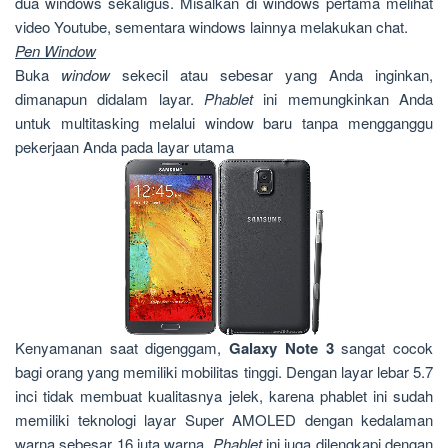
dua windows sekaligus. Misalkan di windows pertama melihat
video Youtube, sementara windows lainnya melakukan chat.
Pen Window
Buka
window
sekecil atau sebesar yang Anda inginkan,
dimanapun didalam layar.
Phablet
ini memungkinkan Anda
untuk multitasking melalui window baru tanpa mengganggu
pekerjaan Anda pada layar utama
Kenyamanan saat digenggam,
Galaxy Note 3
sangat cocok
bagi orang yang memiliki mobilitas tinggi. Dengan layar lebar 5.7
inci tidak membuat kualitasnya jelek, karena phablet ini sudah
memiliki teknologi layar Super AMOLED dengan kedalaman
warna sebesar 16 juta warna.
Phablet
ini juga dilengkapi dengan