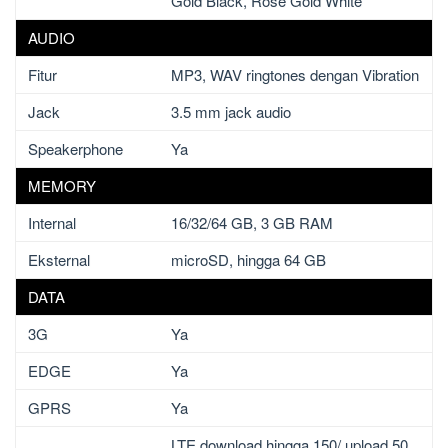
Gold Black, Rose Gold White
AUDIO
Fitur
MP3, WAV ringtones dengan Vibration
Jack
3.5 mm jack audio
Speakerphone
Ya
MEMORY
Internal
16/32/64 GB, 3 GB RAM
Eksternal
microSD, hingga 64 GB
DATA
3G
Ya
EDGE
Ya
GPRS
Ya
LTE download hingga 150/ upload 50