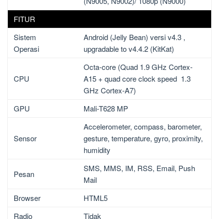
(N9005, N9002)/ 1080p (N9000)
FITUR
Sistem
Android (Jelly Bean) versi v4.3 ,
Operasi
upgradable to v4.4.2 (KitKat)
Octa-core (Quad 1.9 GHz Cortex-
CPU
A15 + quad core clock speed 1.3
GHz Cortex-A7)
GPU
Mali-T628 MP
Accelerometer, compass, barometer,
Sensor
gesture, temperature, gyro, proximity,
humidity
SMS, MMS, IM, RSS, Email, Push
Pesan
Mail
Browser
HTML5
Radio
Tidak