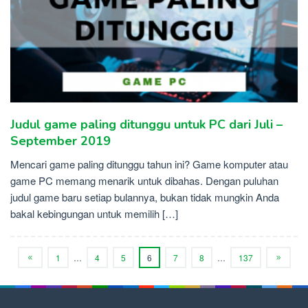
Judul game paling ditunggu untuk PC dari Juli –
September 2019
Mencari game paling ditunggu tahun ini? Game komputer atau
game PC memang menarik untuk dibahas. Dengan puluhan
judul game baru setiap bulannya, bukan tidak mungkin Anda
bakal kebingungan untuk memilih […]
1
…
4
5
6
7
8
…
137