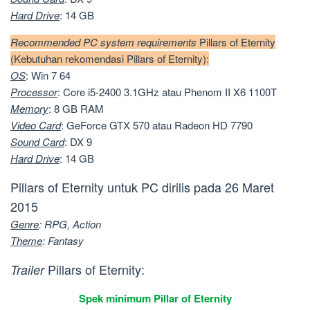
Hard
Drive
: 14 GB
Recommended PC system requirements
Pillars of Eternity
(Kebutuhan rekomendasi Pillars of Eternity):
OS
: Win 7 64
Processor
: Core i5-2400 3.1GHz atau Phenom II X6 1100T
Memory
: 8 GB RAM
Video
Card
: GeForce GTX 570 atau Radeon HD 7790
Sound
Card
: DX 9
Hard
Drive
: 14 GB
Pillars of Eternity untuk PC dirilis pada 26 Maret
2015
Genre
: RPG, Action
Theme
: Fantasy
Pillars of Eternity:
Trailer
Spek minimum Pillar of Eternity