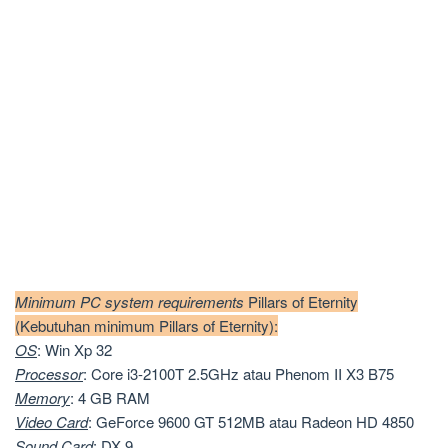
Minimum PC system requirements
Pillars of Eternity
(Kebutuhan minimum Pillars of Eternity):
OS
: Win Xp 32
Processor
: Core i3-2100T 2.5GHz atau Phenom II X3 B75
Memory
: 4 GB RAM
Video
Card
: GeForce 9600 GT 512MB atau Radeon HD 4850
Sound
Card
: DX 9